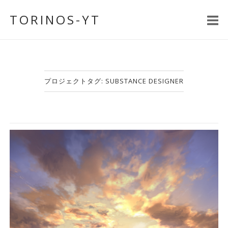
コ
TORINOS-YT
ン
テ
ン
ツ
へ
プロジェクトタグ:
SUBSTANCE DESIGNER
ス
キ
ッ
プ