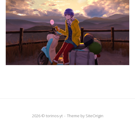
2026 © torinos-yt
Theme by
SiteOrigin