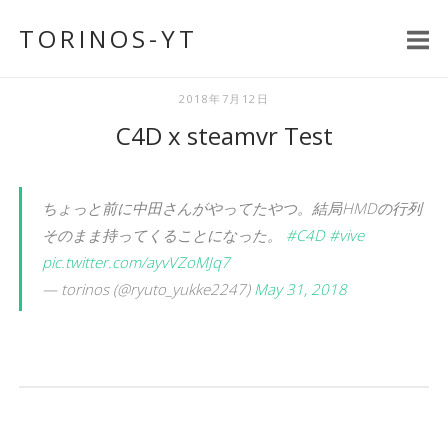
コ
TORINOS-YT
ン
テ
ン
2018年7月12日
ツ
C4D x steamvr Test
へ
ス
キ
ちょっと前に中田さんがやってたやつ。結局HMDの行列
ッ
そのまま持ってくることになった。
#C4D
#vive
プ
pic.twitter.com/ayvVZoMJq7
— torinos (@ryuto_yukke2247)
May 31, 2018