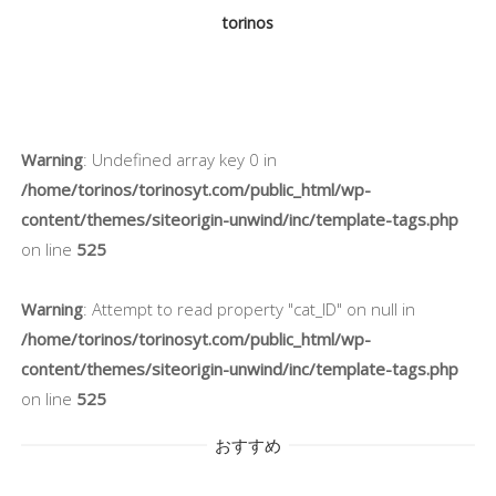
torinos
Warning
: Undefined array key 0 in
/home/torinos/torinosyt.com/public_html/wp-
content/themes/siteorigin-unwind/inc/template-tags.php
on line
525
Warning
: Attempt to read property "cat_ID" on null in
/home/torinos/torinosyt.com/public_html/wp-
content/themes/siteorigin-unwind/inc/template-tags.php
on line
525
おすすめ