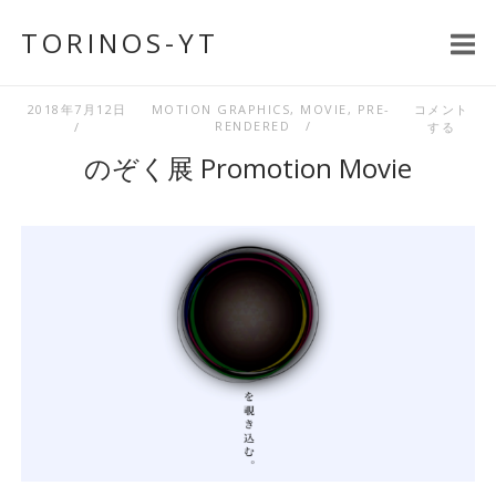
コ
TORINOS-YT
ン
テ
ン
2018年7月12日
MOTION GRAPHICS
,
MOVIE
,
PRE-
コメント
RENDERED
する
ツ
のぞく展 Promotion Movie
へ
ス
キ
ッ
プ