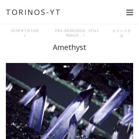
コ
TORINOS-YT
ン
テ
ン
2018年7月13日
PRE-RENDERED
,
STILL
コメントす
IMAGE
る
ツ
Amethyst
へ
ス
キ
ッ
プ