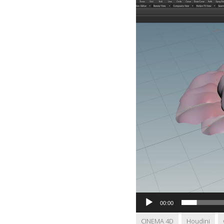
画
プ
レ
ー
ヤ
ー
00:00
CINEMA 4D
Houdini