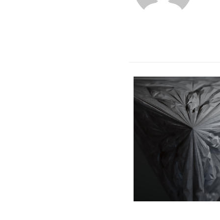
シ
ョ
ン