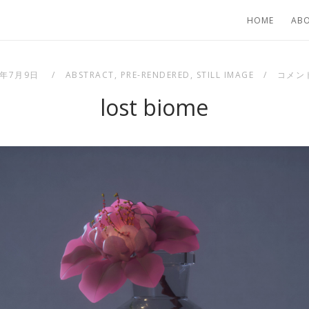
HOME
AB
8年7月9日
ABSTRACT
,
PRE-RENDERED
,
STILL IMAGE
コメン
lost biome