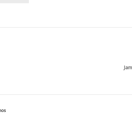
Jam
inos