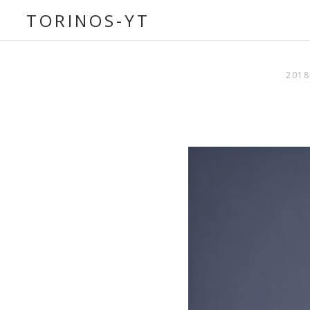
コ
TORINOS-YT
ン
テ
ン
201
ツ
へ
ス
キ
ッ
プ