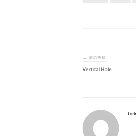
投
前の投稿
←
稿
Vertical Hole
ナ
ビ
tor
ゲ
ー