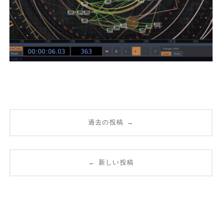
投
→
過去の投稿
稿
ナ
←
新しい投稿
ビ
ゲ
ー