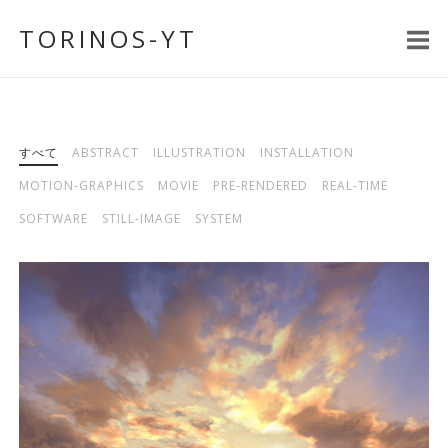
コ
TORINOS-YT
ン
テ
ン
ツ
へ
すべて
ABSTRACT
ILLUSTRATION
INSTALLATION
ス
MOTION-GRAPHICS
MOVIE
PRE-RENDERED
REAL-TIME
キ
SOFTWARE
STILL-IMAGE
SYSTEM
ッ
プ