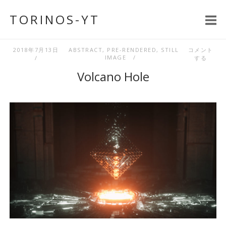
コ
TORINOS-YT
ン
テ
ン
2018年7月13日
ABSTRACT
,
PRE-RENDERED
,
STILL
コメント
IMAGE
する
ツ
Volcano Hole
へ
ス
キ
ッ
プ