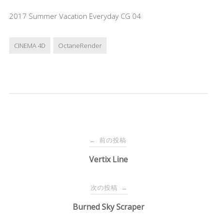
2017 Summer Vacation Everyday CG 04
CINEMA 4D
OctaneRender
投
前の投稿
←
稿
Vertix Line
ナ
次の投稿
→
Burned Sky Scraper
ビ