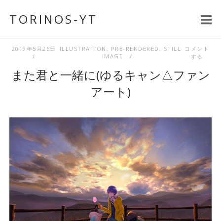
コ
TORINOS-YT
ン
テ
ン
2019年5月26日
ILLUSTRATION
,
PRE-RENDERED
,
STILL
コメント
IMAGE
する
ツ
また君と一緒に(ゆるキャン△ファン
へ
ス
アート)
キ
ッ
プ