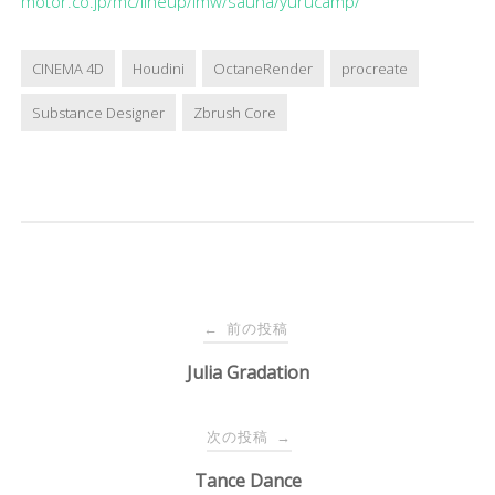
motor.co.jp/mc/lineup/lmw/sauna/yurucamp/
CINEMA 4D
Houdini
OctaneRender
procreate
Substance Designer
Zbrush Core
投
前の投稿
←
稿
Julia Gradation
ナ
次の投稿
→
Tance Dance
ビ